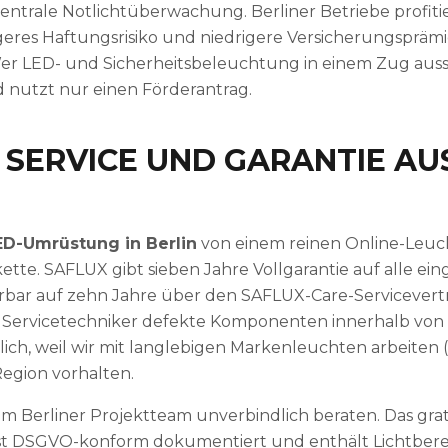
ntrale Notlichtüberwachung. Berliner Betriebe profit
geres Haftungsrisiko und niedrigere Versicherungsprä
er LED- und Sicherheitsbeleuchtung in einem Zug aussc
d nutzt nur einen Förderantrag.
– SERVICE UND GARANTIE AU
ED-Umrüstung in Berlin
von einem reinen Online-Leuc
icekette. SAFLUX gibt sieben Jahre Vollgarantie auf alle
erbar auf zehn Jahre über den SAFLUX-Care-Servicevertr
 Servicetechniker defekte Komponenten innerhalb von 
lich, weil wir mit langlebigen Markenleuchten arbeiten (
 Region vorhalten.
em Berliner Projektteam unverbindlich beraten. Das grat
, ist DSGVO-konform dokumentiert und enthält Lichtbe