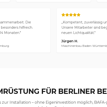
sammenarbeit. Die
„
Kompetent, zuverlässig u
besonders hilfreich.
Unsere Mitarbeiter sind beg
 14 Monaten.
"
neuen Lichtqualität.
"
Jürgen H.
amburg
Maschinenbau Baden-Württemb
MRÜSTUNG FÜR BERLINER BE
s zur Installation – ohne Eigeninvestition möglich, BAFA