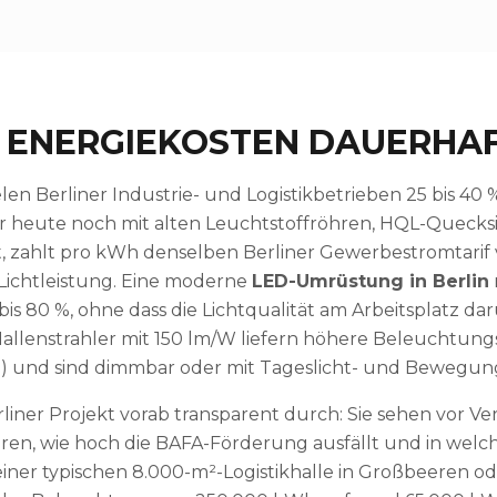
 – ENERGIEKOSTEN DAUERHA
en Berliner Industrie- und Logistikbetrieben 25 bis 40
r heute noch mit alten Leuchtstoffröhren, HQL-Queck
t, zahlt pro kWh denselben Berliner Gewerbestromtarif 
 Lichtleistung. Eine moderne
LED-Umrüstung in Berlin
is 80 %, ohne dass die Lichtqualität am Arbeitsplatz dar
Hallenstrahler mit 150 lm/W liefern höhere Beleuchtung
) und sind dimmbar oder mit Tageslicht- und Bewegung
iner Projekt vorab transparent durch: Sie sehen vor Ver
paren, wie hoch die BAFA-Förderung ausfällt und in wel
i einer typischen 8.000-m²-Logistikhalle in Großbeeren 