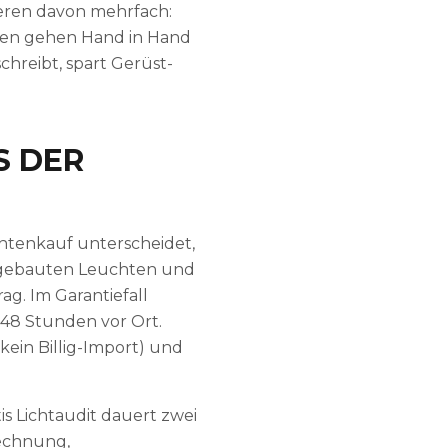
ieren davon mehrfach:
mien gehen Hand in Hand
hreibt, spart Gerüst-
S DER
htenkauf unterscheidet,
 eingebauten Leuchten und
ag. Im Garantiefall
48 Stunden vor Ort.
kein Billig-Import) und
is Lichtaudit dauert zwei
rechnung,