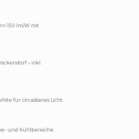
rn 150 lm/W mit
ckendorf – inkl.
ite für circadianes Licht.
he- und Kühlbereiche.