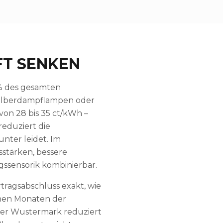
FT SENKEN
 % des gesamten
silberdampflampen oder
von 28 bis 35 ct/kWh –
reduziert die
unter leidet. Im
sstärken, bessere
ssensorik kombinierbar.
tragsabschluss exakt, wie
chen Monaten der
oder Wustermark reduziert