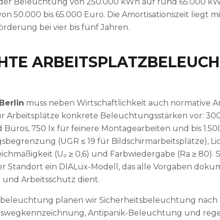
 der Beleuchtung von 250.000 kWh auf rund 65.000 kWh
on 50.000 bis 65.000 Euro. Die Amortisationszeit liegt 
rderung bei vier bis fünf Jahren.
TE ARBEITSPLATZBELEUCH
Berlin
muss neben Wirtschaftlichkeit auch normative A
ür Arbeitsplätze konkrete Beleuchtungsstärken vor: 300
Büros, 750 lx für feinere Montagearbeiten und bis 1.500 
grenzung (UGR ≤ 19 für Bildschirmarbeitsplätze), Lic
chmäßigkeit (U₀ ≥ 0,6) und Farbwiedergabe (Ra ≥ 80). 
ner Standort ein DIALux-Modell, das alle Vorgaben doku
 und Arbeitsschutz dient.
beleuchtung planen wir Sicherheitsbeleuchtung nach
ungswegkennzeichnung, Antipanik-Beleuchtung und reg