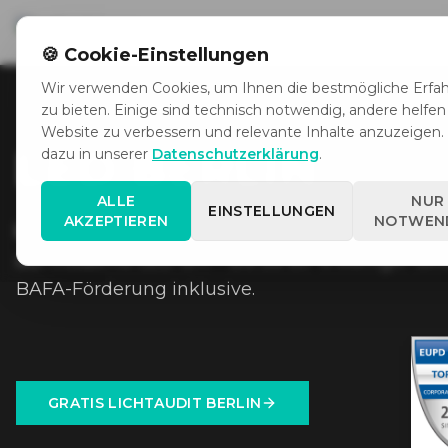
START
LED BELEUCHTU
🍪
Cookie-Einstellungen
Wir verwenden Cookies, um Ihnen die bestmögliche Erfa
zu bieten. Einige sind technisch notwendig, andere helfen 
Website zu verbessern und relevante Inhalte anzuzeigen.
LED BERLIN
dazu in unserer
Datenschutzerklärung
.
ALLE
NUR
EINSTELLUNGEN
AKZEPTIEREN
NOTWEN
LED Berlin
für Hallen, Büros und Produktion. 
auf moderne LED um – bis zu 80 % weniger Str
BAFA-Förderung inklusive.
GRATIS LICHTAUDIT BERLIN