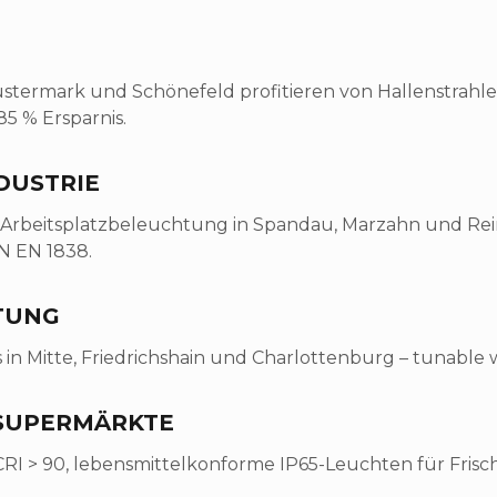
stermark und Schönefeld profitieren von Hallenstrahle
5 % Ersparnis.
DUSTRIE
Arbeitsplatzbeleuchtung in Spandau, Marzahn und Reini
N EN 1838.
TUNG
in Mitte, Friedrichshain und Charlottenburg – tunable wh
 SUPERMÄRKTE
I > 90, lebensmittelkonforme IP65-Leuchten für Frisc