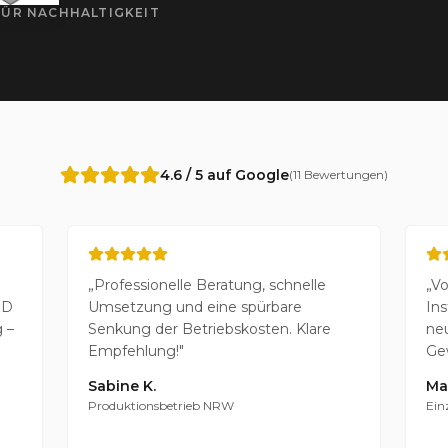
FÜR NACHHALTIGKEIT
4.6 / 5 auf Google
(11 Bewertungen)
„
Professionelle Beratung, schnelle
„
Vo
ED
Umsetzung und eine spürbare
Ins
 –
Senkung der Betriebskosten. Klare
ne
Empfehlung!
"
Gew
Sabine K.
Ma
Produktionsbetrieb NRW
Ein