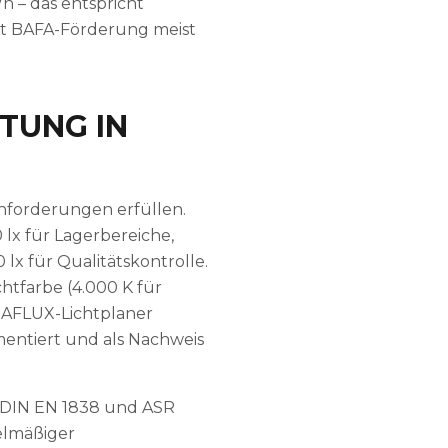
 – das entspricht
mit BAFA-Förderung meist
TUNG IN
nforderungen erfüllen.
 lx für Lagerbereiche,
lx für Qualitätskontrolle.
htfarbe (4.000 K für
SAFLUX-Lichtplaner
mentiert und als Nachweis
 DIN EN 1838 und ASR
elmäßiger