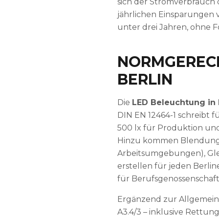
sich der Stromverbrauch
jährlichen Einsparungen v
unter drei Jahren, ohne Fö
NORMGERECH
BERLIN
Die
LED Beleuchtung in 
DIN EN 12464-1 schreibt f
500 lx für Produktion und 
Hinzu kommen Blendungsbe
Arbeitsumgebungen), Glei
erstellen für jeden Berli
für Berufsgenossenschaft
Ergänzend zur Allgemein
A3.4/3 – inklusive Rett